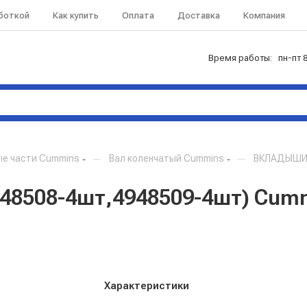
аботкой
Как купить
Оплата
Доставка
Компания
Время работы: пн-пт 8
ые части Cummins
—
Вал коленчатый Cummins
—
ВКЛАДЫШИ 
508-4шт,4948509-4шт) Cummi
Характеристики