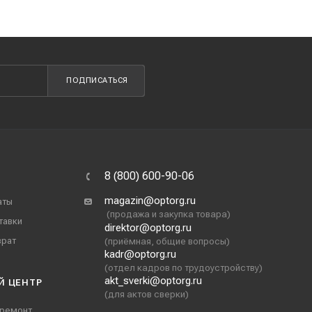
ПОДПИСАТЬСЯ
8 (800) 600-90-06
magazin@optorg.ru
аты
(продажа и закупка товара)
тавки
direktor@optorg.ru
врат
(приёмная, общие вопросы)
kadr@optorg.ru
(отдел кадров по трудоустройству)
akt_sverki@optorg.ru
Й ЦЕНТР
(для актов сверки)
 ремонт