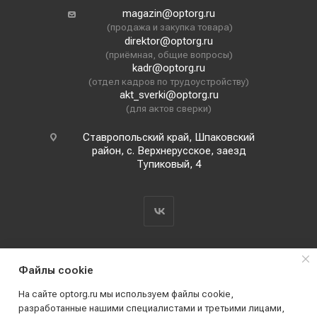
magazin@optorg.ru
(продажа и закупка товара)
direktor@optorg.ru
(приёмная, общие вопросы)
kadr@optorg.ru
(отдел кадров по трудоустройству)
akt_sverki@optorg.ru
(для актов сверки)
Ставропольский край, Шпаковский
район, с. Верхнерусское, заезд
Тупиковый, 4
Файлы cookie
На сайте optorg.ru мы используем файлы cookie,
разработанные нашими специалистами и третьими лицами,