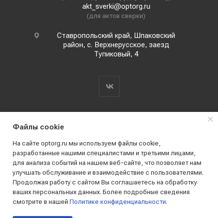
akt_sverki@optorg.ru
(для актов сверки)
Ставропольский край, Шпаковский
район, с. Верхнерусское, заезд
Тупиковый, 4
Файлы cookie
На сайте optorg.ru мы используем файлы cookie,
разработанные нашими специалистами и третьими лицами,
для анализа событий на нашем веб-сайте, что позволяет нам
2019 - 2026 © АО КПК "Ставропольстройопторг"
улучшать обслуживание и взаимодействие с пользователями.
Все права защищены
Продолжая работу с сайтом Вы соглашаетесь на обработку
ваших персональных данных. Более подробные сведения
смотрите в нашей
Политике конфиденциальности
.