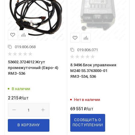
019.806.068
019.806.071
53602.3724012 Жгут
8.9496 Блок управления
промежуточный (Евро-4)
М240 55.3763000-01
ЯМЗ-536
ЯМЗ-534, 536
В наличии
/шт
2 215
₽
Нет в наличии
/шт
69 551
₽
СООБЩИТЬ О
В КОРЗИНУ
ПОСТУПЛЕНИИ