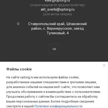
kadr@optorg.ru
(отдел кадров по трудоустройству)
akt_sverki@optorg.ru
(для актов сверки)
Ставропольский край, Шпаковский
район, с. Верхнерусское, заезд
Тупиковый, 4
Файлы cookie
На сайте optorg.ru мы используем файлы cookie,
разработанные нашими специалистами и третьими лицами,
для анализа событий на нашем веб-сайте, что позволяет нам
2019 - 2026 © АО КПК "Ставропольстройопторг"
улучшать обслуживание и взаимодействие с пользователями.
Все права защищены
Продолжая работу с сайтом Вы соглашаетесь на обработку
ваших персональных данных. Более подробные сведения
смотрите в нашей
Политике конфиденциальности
.