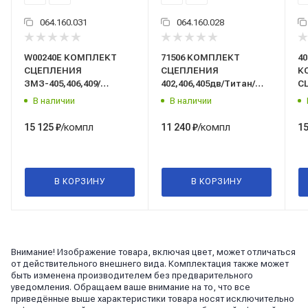
064.160.031
064.160.028
W00240E КОМПЛЕКТ
71506 КОМПЛЕКТ
40
СЦЕПЛЕНИЯ
СЦЕПЛЕНИЯ
К
ЗМЗ-405,406,409/
402,406,405дв/Титан/
С
КРАФТ/Krafttech/
СТК-RD/
40
В наличии
В наличии
/компл
/компл
15 125
₽
11 240
₽
15
В КОРЗИНУ
В КОРЗИНУ
Внимание! Изображение товара, включая цвет, может отличаться
от действительного внешнего вида. Комплектация также может
быть изменена производителем без предварительного
уведомления. Обращаем ваше внимание на то, что все
приведённые выше характеристики товара носят исключительно