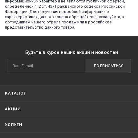
информационный характер и не являются публичной офертой,
определённой п. 2 ст. 437 Гражданского кодекса Российской
Федерации. Для получения подробной информации о
характеристиках данного товара обращайтесь, пожалуйста, к
сотрудникам нашего отдела продаж или в российское
представительство данного товара.
Будьте в курсе наших акций и новостей
ПОДПИСАТЬСЯ
КАТАЛОГ
АКЦИИ
УСЛУГИ