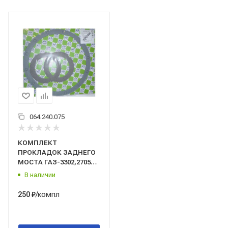
064.240.075
КОМПЛЕКТ
ПРОКЛАДОК ЗАДНЕГО
МОСТА ГАЗ-3302,2705
(паронит)/Trialli/(GZ1057015)
В наличии
/компл
250
₽