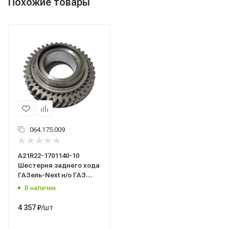
Похожие товары
064.175.009
А21R22-1701140-10
Шестерня заднего хода
ГАЗель-Next н/о ГАЗ
Оригинал
В наличии
/шт
4 357
₽