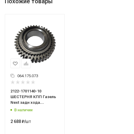
Похожие товары
064.175.073
2122-1701140-10
ШЕСТЕРНЯ КПП Газель
Next задн хода
втор.вала ZOMMER
В наличии
/шт
2 688
₽