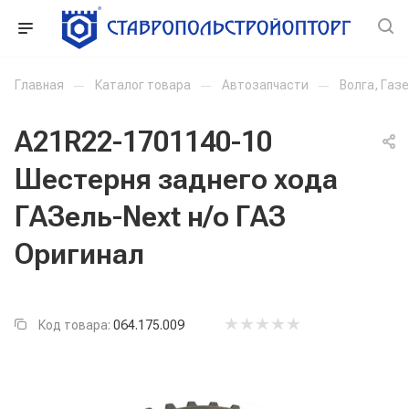
Главная
—
Каталог товара
—
Автозапчасти
—
Волга, Газ
А21R22-1701140-10
Шестерня заднего хода
ГАЗель-Next н/о ГАЗ
Оригинал
Код товара:
064.175.009