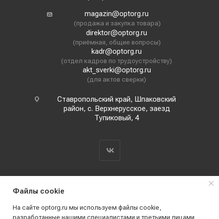
magazin@optorg.ru
(продажа и закупка товара)
direktor@optorg.ru
(приёмная, общие вопросы)
kadr@optorg.ru
(отдел кадров по трудоустройству)
akt_sverki@optorg.ru
(для актов сверки)
Ставропольский край, Шпаковский
район, с. Верхнерусское, заезд
Тупиковый, 4
Файлы cookie
На сайте optorg.ru мы используем файлы cookie,
разработанные нашими специалистами и третьими лицами,