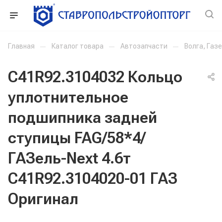
Главная
—
Каталог товара
—
Автозапчасти
—
Волга, Газ
С41R92.3104032 Кольцо
уплотнительное
подшипника задней
ступицы FAG/58*4/
ГАЗель-Next 4.6т
C41R92.3104020-01 ГАЗ
Оригинал