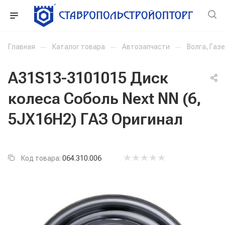
Главная
—
Каталог товара
—
Автозапчасти
—
Волга, Газ
A31S13-3101015 Диск
колеса Соболь Next NN (6,
5JХ16Н2) ГАЗ Оригинал
Код товара:
064.310.006