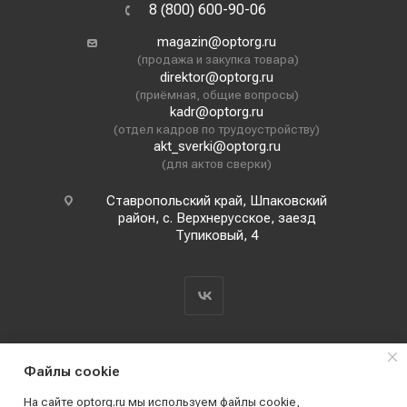
8 (800) 600-90-06
magazin@optorg.ru
(продажа и закупка товара)
direktor@optorg.ru
(приёмная, общие вопросы)
kadr@optorg.ru
(отдел кадров по трудоустройству)
akt_sverki@optorg.ru
(для актов сверки)
Ставропольский край, Шпаковский
район, с. Верхнерусское, заезд
Тупиковый, 4
Файлы cookie
На сайте optorg.ru мы используем файлы cookie,