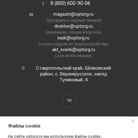
8 (800) 600-90-06
magazin@optorg.ru
(продажа и закупка товара)
direktor@optorg.ru
(приёмная, общие вопросы)
kadr@optorg.ru
(отдел кадров по трудоустройству)
akt_sverki@optorg.ru
(для актов сверки)
Ставропольский край, Шпаковский
район, с. Верхнерусское, заезд
Тупиковый, 4
Файлы cookie
На сайте optorg.ru мы используем файлы cookie,