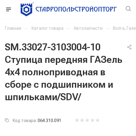
Главная
—
Каталог товара
—
Автозапчасти
—
Волга, Газ
SM.33027-3103004-10
Ступица передняя ГАЗель
4х4 полноприводная в
сборе с подшипником и
шпильками/SDV/
Код товара:
064.310.091