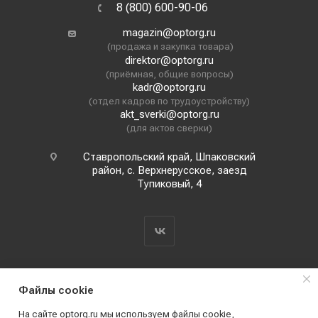
8 (800) 600-90-06
magazin@optorg.ru
(продажа и закупка товара)
direktor@optorg.ru
(приёмная, общие вопросы)
kadr@optorg.ru
(отдел кадров по трудоустройству)
akt_sverki@optorg.ru
(для актов сверки)
Ставропольский край, Шпаковский
район, с. Верхнерусское, заезд
Тупиковый, 4
Файлы cookie
На сайте optorg.ru мы используем файлы cookie,