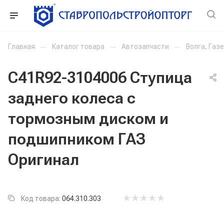
Главная
—
Каталог товара
—
Автозапчасти
—
Волга, Газ
С41R92-3104006 Ступица
заднего колеса с
тормозным диском и
подшипником ГАЗ
Оригинал
Код товара:
064.310.303