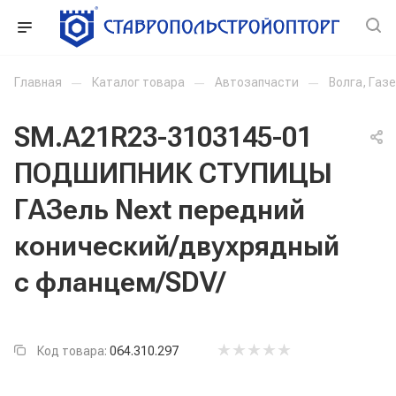
Главная
—
Каталог товара
—
Автозапчасти
—
Волга, Газ
SM.A21R23-3103145-01
ПОДШИПНИК СТУПИЦЫ
ГАЗель Next передний
конический/двухрядный
с фланцем/SDV/
Код товара:
064.310.297