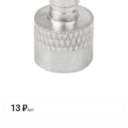
13 ₽
/шт