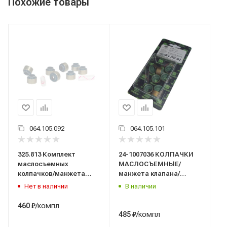
Похожие товары
064.105.092
064.105.101
325.813 Комплект
24-1007036 КОЛПАЧКИ
маслосъемных
МАСЛОСЪЕМНЫЕ/
колпачков/манжета
манжета клапана/
клапана/(материал
ЗМЗ-402, 511,
Нет в наличии
В наличии
FKM-фторкаучук)
513,УМЗ-421, 4216/8
ГАЗ-2410, 3102, 3307,
шт/CV-306/Trialli/
/компл
460
₽
5312, 66; УАЗ-2206, 3151,
/компл
485
₽
3303, 3741, 3962 (к-т 8