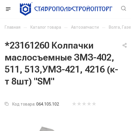
Главная
—
Каталог товара
—
Автозапчасти
—
Волга, Газ
*23161260 Колпачки
маслосъемные ЗМЗ-402,
511, 513,УМЗ-421, 4216 (к-
т 8шт) "SM"
Код товара:
064.105.102