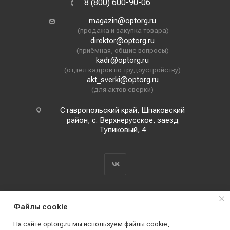
8 (800) 600-90-06
magazin@optorg.ru
(продажа и закупка товара)
direktor@optorg.ru
(приёмная, общие вопросы)
kadr@optorg.ru
(отдел кадров по трудоустройству)
akt_sverki@optorg.ru
(для актов сверки)
Ставропольский край, Шпаковский
район, с. Верхнерусское, заезд
Тупиковый, 4
Файлы cookie
На сайте optorg.ru мы используем файлы cookie,