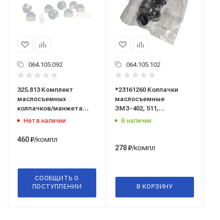
064.105.092
064.105.102
325.813 Комплект
*23161260 Колпачки
маслосъемных
маслосъемные
колпачков/манжета
ЗМЗ-402, 511,
клапана/(материал
513,УМЗ-421, 4216 (к-т
Нет в наличии
В наличии
FKM-фторкаучук)
8шт) "SM"
ГАЗ-2410, 3102, 3307,
/компл
460
₽
5312, 66; УАЗ-2206, 3151,
/компл
278
₽
3303, 3741, 3962 (к-т 8
шт.) EI2371/Espra/
СООБЩИТЬ О
ПОСТУПЛЕНИИ
В КОРЗИНУ