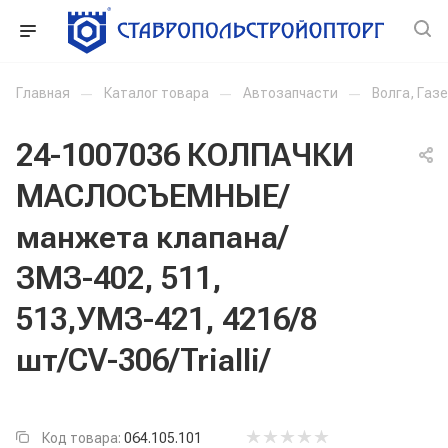
Главная
—
Каталог товара
—
Автозапчасти
—
Волга, Газ
24-1007036 КОЛПАЧКИ
МАСЛОСЪЕМНЫЕ/
манжета клапана/
ЗМЗ-402, 511,
513,УМЗ-421, 4216/8
шт/CV-306/Trialli/
Код товара:
064.105.101