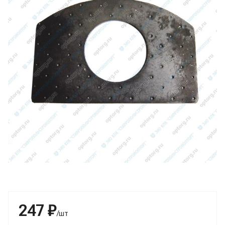
247 ₽
/шт