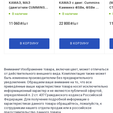
КАМАЗ, МАЗ
КАМАЗ с двиг. Cummins
(М
(двигатели CUMMINS
Камминз 4ISBe, 6ISBe 24
С
серии 4B,4BT, 4BTA, 6B,
В. 10 зуб.,
C
В наличии
В наличии
6BT, 6BTA, EQB,BGE,
(редукторный) БАТЭ
4I
ISBE) 24 В. 10 з. БАТЭ
(взамен 4992135,
10
/шт
/шт
11 060
₽
22 800
₽
11
(редукторный) (взамен
M93R3026SE, 5442.3708)
"
М93R3010SE)
В КОРЗИНУ
В КОРЗИНУ
Внимание! Изображение товара, включая цвет, может отличаться
от действительного внешнего вида. Комплектация также может
быть изменена производителем без предварительного
уведомления. Обращаем ваше внимание на то, что все
приведённые выше характеристики товара носят исключительно
информационный характер и не являются публичной офертой,
определённой п. 2 ст. 437 Гражданского кодекса Российской
Федерации. Для получения подробной информации о
характеристиках данного товара обращайтесь, пожалуйста, к
сотрудникам нашего отдела продаж или в российское
представительство данного товара.