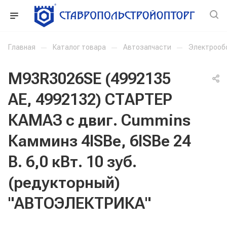
Главная
—
Каталог товара
—
Автозапчасти
—
Электрооб
М93R3026SE (4992135
АЕ, 4992132) СТАРТЕР
КАМАЗ с двиг. Cummins
Камминз 4ISBe, 6ISBe 24
В. 6,0 кВт. 10 зуб.
(редукторный)
"АВТОЭЛЕКТРИКА"