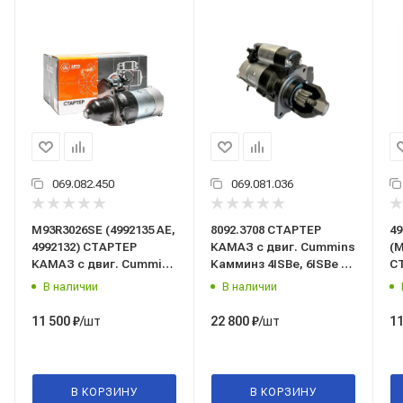
069.082.450
069.081.036
М93R3026SE (4992135 АЕ,
8092.3708 СТАРТЕР
49
4992132) СТАРТЕР
КАМАЗ с двиг. Cummins
(М
КАМАЗ с двиг. Cummins
Камминз 4ISBe, 6ISBe 24
С
Камминз 4ISBe, 6ISBe 24
В. 10 зуб.,
C
В наличии
В наличии
В. 6,0 кВт. 10 зуб.
(редукторный) БАТЭ
4I
(редукторный)
(взамен 4992135,
10
/шт
/шт
11 500
₽
22 800
₽
11
"АВТОЭЛЕКТРИКА"
M93R3026SE, 5442.3708)
"
В КОРЗИНУ
В КОРЗИНУ