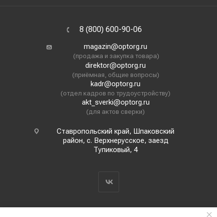
8 (800) 600-90-06
magazin@optorg.ru
(продажа и закупка товара)
direktor@optorg.ru
(приёмная, общие вопросы)
kadr@optorg.ru
(отдел кадров по трудоустройству)
akt_sverki@optorg.ru
(для актов сверки)
Ставропольский край, Шпаковский
район, с. Верхнерусское, заезд
Тупиковый, 4