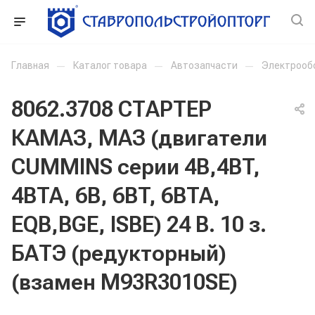
Главная
—
Каталог товара
—
Автозапчасти
—
Электрооб
8062.3708 СТАРТЕР
КАМАЗ, МАЗ (двигатели
CUMMINS серии 4B,4BT,
4BTA, 6B, 6BT, 6BTA,
EQB,BGE, ISBE) 24 В. 10 з.
БАТЭ (редукторный)
(взамен М93R3010SE)