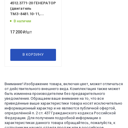
4512.3771-20 ГЕНЕРАТОР
(двигатель
ТМЗ-8481.10-11,
-8481.10, -8481.10-02,
В наличии
8481.10-04) 28 В 110 А
"ELTRA"
/шт
17 200
₽
В КОРЗИНУ
Внимание! Изображение товара, включая цвет, может отличаться
от действительного внешнего вида. Комплектация также может
быть изменена производителем без предварительного
уведомления. Обращаем ваше внимание на то, что все
приведённые выше характеристики товара носят исключительно
информационный характер и не являются публичной офертой,
определённой п. 2 ст. 437 Гражданского кодекса Российской
Федерации. Для получения подробной информации о
характеристиках данного товара обращайтесь, пожалуйста, к
сотрудникам нашего отдела продаж или в российское