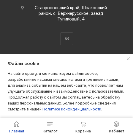
Ставропольский край, Шпаковский
район, с. Верхнерусское, заезд
Тупиковый, 4
Файлы cookie
На сайте optorg.ru мы используем файлы cookie,
разработанные нашими специалистами и третьими лицами,
для анализа событий на нашем веб-сайте, что позволяет нам
2019 - 2026 © АО КПК "Ставропольстройопторг"
улучшать обслуживание и взаимодействие с пользователями.
Все права защищены
Продолжая работу с сайтом Вы соглашаетесь на обработку
ваших персональных данных. Более подробные сведения
смотрите в нашей
Политике конфиденциальности
.
ПРИНИМАЮ
Главная
Каталог
Корзина
Кабинет