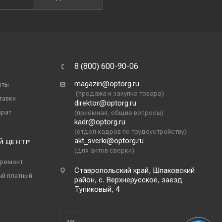
8 (800) 600-90-06
magazin@optorg.ru
аты
(продажа и закупка товара)
тавки
direktor@optorg.ru
врат
(приёмная, общие вопросы)
kadr@optorg.ru
(отдел кадров по трудоустройству)
akt_sverki@optorg.ru
Й ЦЕНТР
(для актов сверки)
 ремонт
Ставропольский край, Шпаковский
ый платный
район, с. Верхнерусское, заезд
Тупиковый, 4