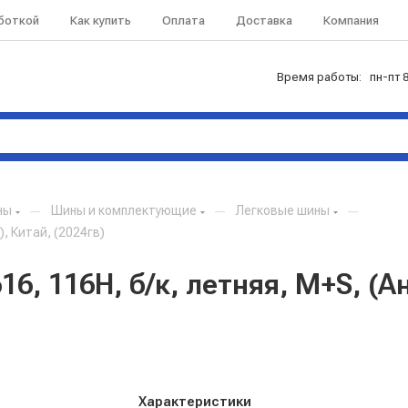
аботкой
Как купить
Оплата
Доставка
Компания
Время работы: пн-пт 8
ны
—
Шины и комплектующие
—
Легковые шины
—
), Китай, (2024гв)
6, 116H, б/к, летняя, M+S, (Ан
Характеристики