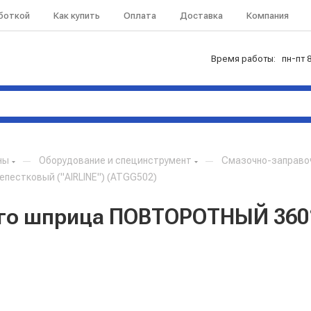
аботкой
Как купить
Оплата
Доставка
Компания
Время работы: пн-пт 8
ны
—
Оборудование и специнструмент
—
Смазочно-заправо
пестковый ("AIRLINE") (ATGG502)
го шприца ПОВТОРОТНЫЙ 360°