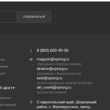
ПОДПИСАТЬСЯ
8 (800) 600-90-06
magazin@optorg.ru
аты
(продажа и закупка товара)
тавки
direktor@optorg.ru
врат
(приёмная, общие вопросы)
kadr@optorg.ru
(отдел кадров по трудоустройству)
akt_sverki@optorg.ru
Й ЦЕНТР
(для актов сверки)
 ремонт
Ставропольский край, Шпаковский
ый платный
район, с. Верхнерусское, заезд