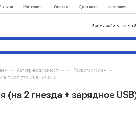
аботкой
Как купить
Оплата
Доставка
Компания
Время работы: пн-пт 8
ны
—
Автопринадлежности
—
Разветвители
—
24В. "AVS" ("CS213U") 43256
(на 2 гнезда + зарядное USB) 