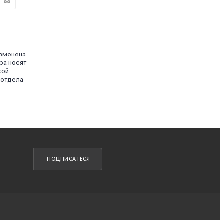
/шт
/шт
изменена
ра носят
кой
 отдела
ПОДПИСАТЬСЯ