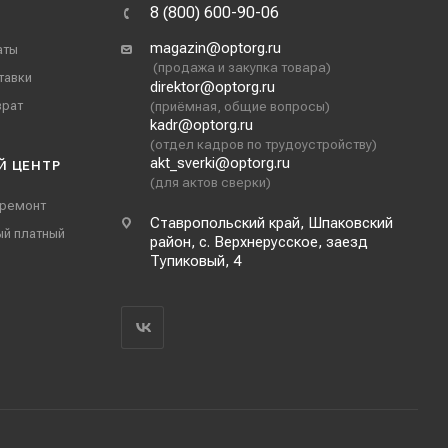
8 (800) 600-90-06
magazin@optorg.ru
аты
(продажа и закупка товара)
тавки
direktor@optorg.ru
врат
(приёмная, общие вопросы)
kadr@optorg.ru
(отдел кадров по трудоустройству)
akt_sverki@optorg.ru
Й ЦЕНТР
(для актов сверки)
 ремонт
Ставропольский край, Шпаковский
ый платный
район, с. Верхнерусское, заезд
Тупиковый, 4