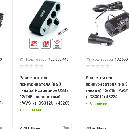
0
Код товара:
132.650.440
Код товара:
132.650
Разветвитель
Разветвитель
прикуривателя (на 3
прикуривателя (на 3
гнезда + зарядное USB)
гнезда) 12/24В. "AVS"
12/24В., поворотный
("CS301") 43234
P-
("AVS") ("CS312U") 43265
В наличии
В наличии
440
₽
415
₽