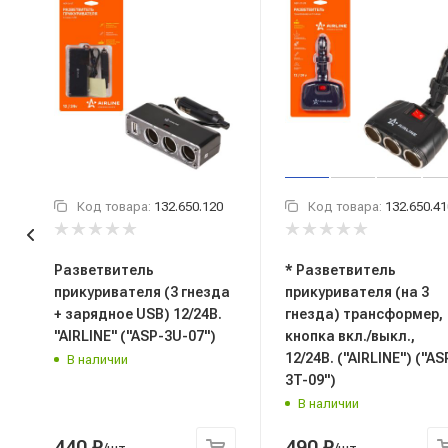
Код товара:
132.650.120
Код товара:
132.650.41
Разветвитель
* Разветвитель
прикуривателя (3 гнезда
прикуривателя (на 3
+ зарядное USB) 12/24В.
гнезда) трансформер,
"AIRLINE" ("ASP-3U-07")
кнопка вкл./выкл.,
12/24В. ("AIRLINE") ("AS
В наличии
3T-09")
В наличии
440
₽
490
₽