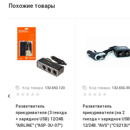
Похожие товары
Код товара:
132.650.120
Код товара:
132.650.35
Разветвитель
Разветвитель
прикуривателя (3 гнезда
прикуривателя (на 2
+ зарядное USB) 12/24В.
гнезда + зарядное USB
"AIRLINE" ("ASP-3U-07")
12/24В. "AVS" ("CS213U"