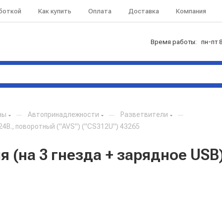
аботкой
Как купить
Оплата
Доставка
Компания
Время работы: пн-пт 8
ны
—
Автопринадлежности
—
Разветвители
—
24В., поворотный ("AVS") ("CS312U") 43265
 (на 3 гнезда + зарядное USB