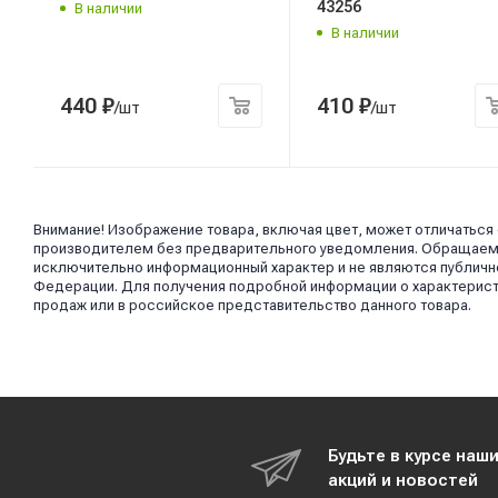
43256
В наличии
В наличии
440
₽
410
₽
/шт
/шт
Внимание! Изображение товара, включая цвет, может отличаться
производителем без предварительного уведомления. Обращаем в
исключительно информационный характер и не являются публично
Федерации. Для получения подробной информации о характерист
продаж или в российское представительство данного товара.
Будьте в курсе наш
акций и новостей