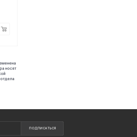
"AVS" ("CS314U") 43267
(43219)
В наличии
В наличии
420
₽
220
₽
/шт
/шт
изменена
ра носят
кой
 отдела
ПОДПИСАТЬСЯ