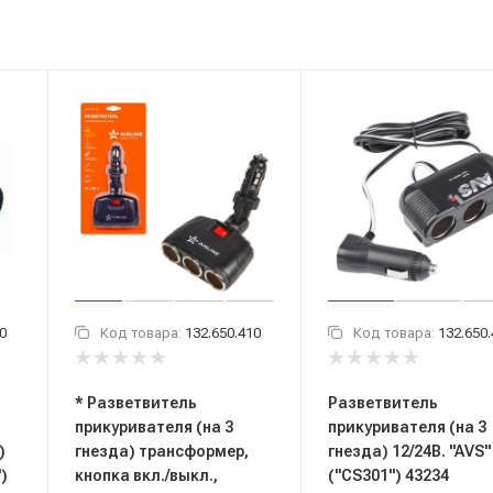
0
Код товара:
132.650.410
Код товара:
132.650
* Разветвитель
Разветвитель
прикуривателя (на 3
прикуривателя (на 3
)
гнезда) трансформер,
гнезда) 12/24В. "AVS"
)
кнопка вкл./выкл.,
("CS301") 43234