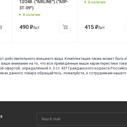
12/24В. ("AIRLINE") ("ASP-
В наличии
3T-09")
В наличии
490
₽
415
₽
/шт
/шт
 от действительного внешнего вида. Комплектация также может быть 
аше внимание на то, что все приведённые выше характеристики това
й офертой, определённой п. 2 ст. 437 Гражданского кодекса Российс
иках данного товара обращайтесь, пожалуйста, к сотрудникам нашего
их