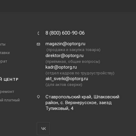
8 (800) 600-90-06
magazin@optorg.ru
аты
(продажа и закупка товара)
тавки
direktor@optorg.ru
врат
(приёмная, общие вопросы)
kadr@optorg.ru
(отдел кадров по трудоустройству)
akt_sverki@optorg.ru
Й ЦЕНТР
(для актов сверки)
 ремонт
Ставропольский край, Шпаковский
ый платный
район, с. Верхнерусское, заезд
Тупиковый, 4