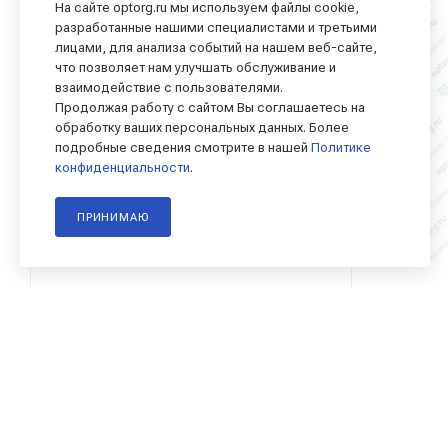
На сайте optorg.ru мы используем файлы cookie,
разработанные нашими специалистами и третьими
лицами, для анализа событий на нашем веб-сайте,
что позволяет нам улучшать обслуживание и
взаимодействие с пользователями.
Продолжая работу с сайтом Вы соглашаетесь на
обработку ваших персональных данных. Более
подробные сведения смотрите в нашей
Политике
конфиденциальности
.
ПРИНИМАЮ
Код товара:
019.298.100
Код тов
42.1111087 Шайба дистанционная
316700-П 
В наличии
В наличи
54
₽
205
₽
/шт
/шт