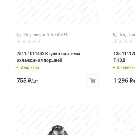
Код товара:
019.110.033
Код тов
7511.1011442 Втулка системы
135.11112
охлаждения поршней
ТНВД
В наличии
В наличи
755
₽
1 296
₽
/шт