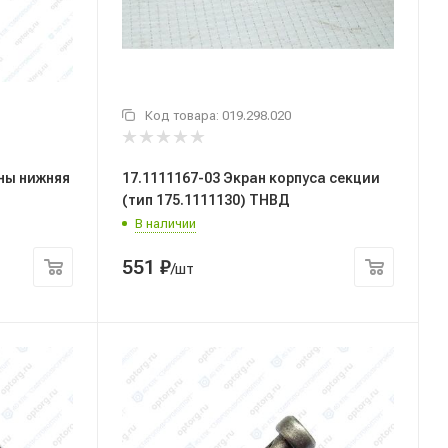
Код товара:
019.298.020
ины нижняя
17.1111167-03 Экран корпуса секции
(тип 175.1111130) ТНВД
В наличии
551
₽
/шт