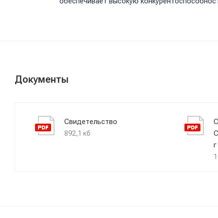
обеспечивает высокую конкурентоспособност
Документы
Свидетельство
С
С
892,1 кб
г
1