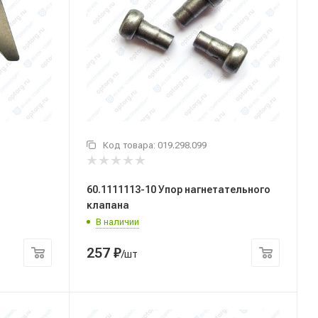
Код товара:
019.298.099
60.1111113-10 Упор нагнетательного
клапана
В наличии
257
₽
/шт