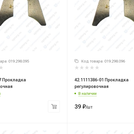
ара:
019.298.095
Код товара:
019.298.096
7 Прокладка
42.1111386-01 Прокладка
вочная
регулировочная
и
В наличии
39
₽
/шт