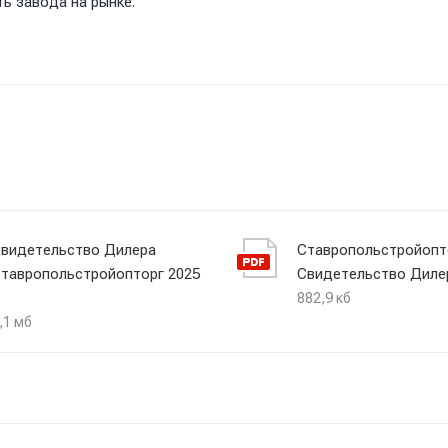
ь завода на рынке.
видетельство Дилера
Ставропольстройопт
тавропольстройопторг 2025
Свидетельство Диле
882,9 кб
,1 мб