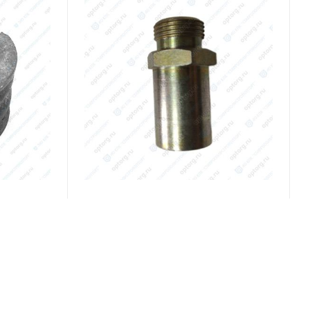
Код товара:
019.298.111
60.1111286 Ввертыш ТНВД
В наличии
227
₽
/шт