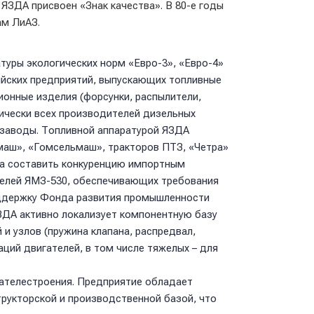
 ЯЗДА присвоен «Знак качества». В 80-е годы
ам ЛиАЗ.
туры экологических норм «Евро-3», «Евро-4»
сийских предприятий, выпускающих топливные
онные изделия (форсунки, распылители,
тически всех производителей дизельных
 заводы. Топливной аппаратурой ЯЗДА
маш», «Гомсельмаш», тракторов ПТЗ, «Четра»
бна составить конкуренцию импортным
зелей ЯМЗ-530, обеспечивающих требования
поддержку Фонда развития промышленности
ДА активно локализует компонентную базу
и узлов (пружина клапана, распредвал,
ций двигателей, в том числе тяжелых – для
гателестроения. Предприятие обладает
рукторской и производственной базой, что