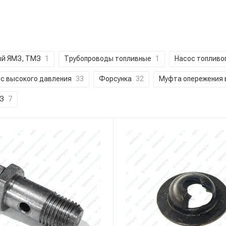
ый ЯМЗ, ТМЗ
1
Трубопроводы топливные
1
Насос топлив
с высокого давления
33
Форсунка
32
Муфта опережения 
ТЗ
7