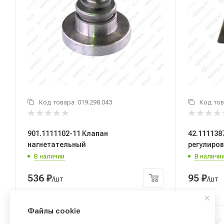
Код товара:
019.298.043
Код тов
901.1111102-11 Клапан
42.111138
нагнетательный
регулиро
В наличии
В наличи
536
₽
95
₽
/шт
/шт
Файлы cookie