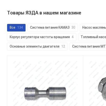
Товары ЯЗДА в нашем магазине
Все
134
Система питания КАМАЗ
30
Насос маслян
Корпус регулятора частоты вращения
4
Топливный насо
Основные элементы двигателя
12
Система питания М