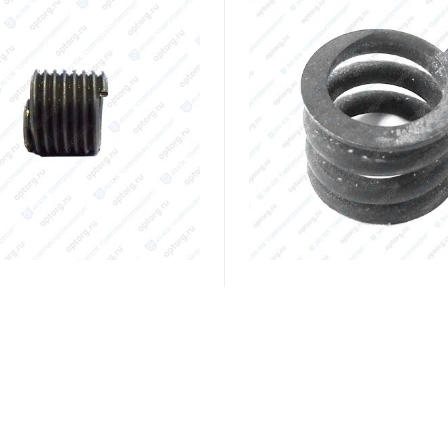
ара:
019.298.101
Код товара:
019.298.109
Вставка резьбовая ВР 8Х10
33.1110414 Пружина
и
В наличии
56
₽
/шт