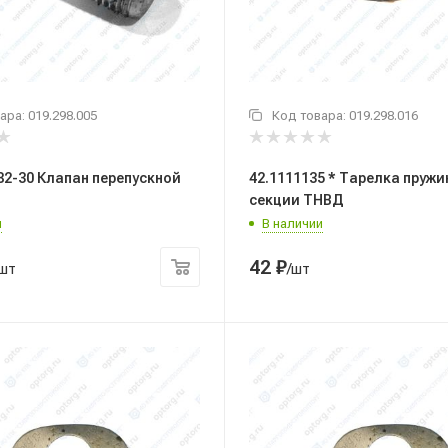
ара:
019.298.005
Код товара:
019.298.016
82-30 Клапан перепускной
42.1111135 * Тарелка пруж
секции ТНВД
и
В наличии
42
₽
/шт
/шт