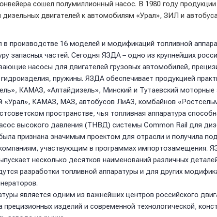
конвейера сошел полумиллионный насос. В 1980 году продукции
я дизельных двигателей к автомобилям «Урал», ЗИЛ и автобус
 в производстве 16 моделей и модификаций топливной аппара
уру запасных частей. Сегодня ЯЗДА – одно из крупнейших рос
вающие насосы для двигателей грузовых автомобилей, прецизи
 гидроизделия, пружины. ЯЗДА обеспечивает продукцией прак
зель», КАМАЗ, «Алтайдизель», Минский и Тутаевский моторные
 «Урал», КАМАЗ, МАЗ, автобусов ЛиАЗ, комбайнов «Ростсель
остсоветском пространстве, чья топливная аппаратура спосо
насос высокого давления (ТНВД) системы Common Rail для ди
а была признана значимым проектом для отрасли и получила 
 компаниям, участвующим в программах импортозамещения. ЯЗ
ыпускает несколько десятков наименований различных деталей 
едутся разработки топливной аппаратуры и для других модифика
енераторов.
атуры является одним из важнейших центров российского дви
 прецизионных изделий и современной технологической, конст