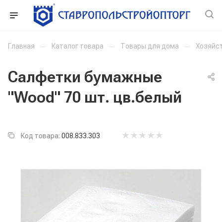
Главная
—
Каталог товара
—
Товары для дома
—
Хозяйс
Салфетки бумажные
"Wood" 70 шт. цв.белый
Код товара:
008.833.303