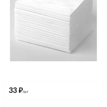
33 ₽
/шт