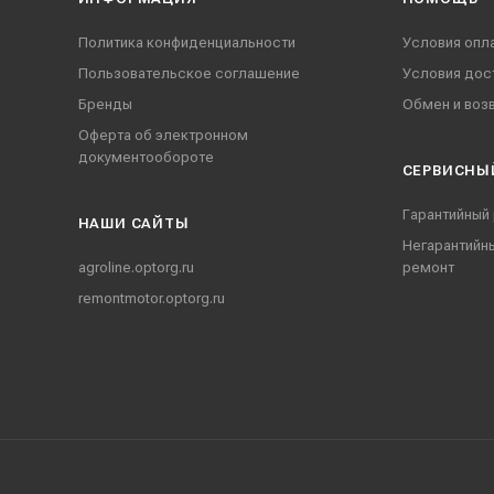
Политика конфиденциальности
Условия опл
Пользовательское соглашение
Условия дос
Бренды
Обмен и воз
Оферта об электронном
документообороте
СЕРВИСНЫ
Гарантийный
НАШИ CАЙТЫ
Негарантийн
agroline.optorg.ru
ремонт
remontmotor.optorg.ru