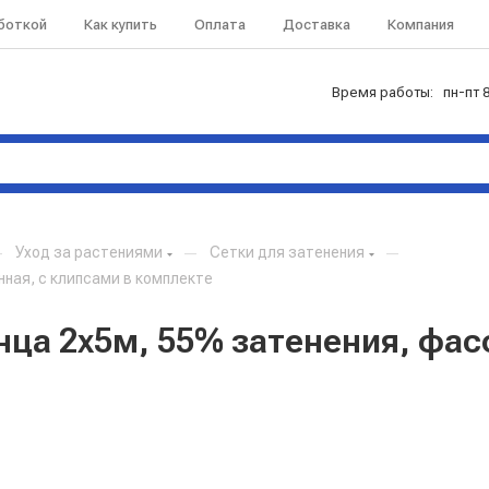
аботкой
Как купить
Оплата
Доставка
Компания
Время работы: пн-пт 8
—
Уход за растениями
—
Сетки для затенения
—
нная, с клипсами в комплекте
нца 2х5м, 55% затенения, фас