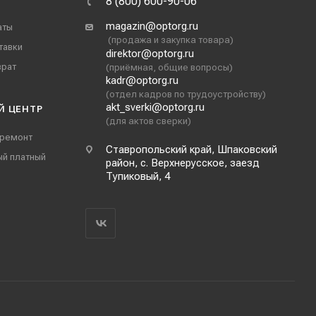
8 (800) 600-90-06
magazin@optorg.ru
аты
(продажа и закупка товара)
тавки
direktor@optorg.ru
врат
(приёмная, общие вопросы)
kadr@optorg.ru
(отдел кадров по трудоустройству)
akt_sverki@optorg.ru
Й ЦЕНТР
(для актов сверки)
 ремонт
Ставропольский край, Шпаковский
ый платный
район, с. Верхнерусское, заезд
Тупиковый, 4