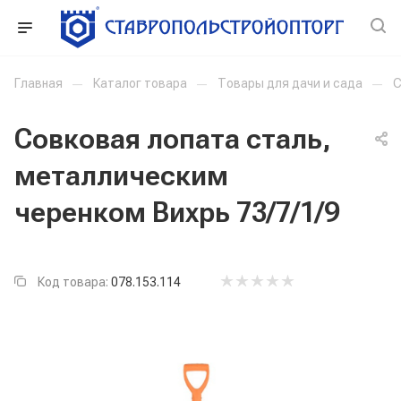
Главная
—
Каталог товара
—
Товары для дачи и сада
—
С
Совковая лопата сталь,
металлическим
черенком Вихрь 73/7/1/9
Код товара:
078.153.114