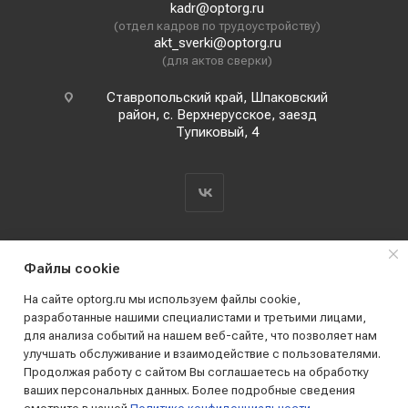
kadr@optorg.ru
(отдел кадров по трудоустройству)
akt_sverki@optorg.ru
(для актов сверки)
Ставропольский край, Шпаковский
район, с. Верхнерусское, заезд
Тупиковый, 4
Файлы cookie
На сайте optorg.ru мы используем файлы cookie,
разработанные нашими специалистами и третьими лицами,
для анализа событий на нашем веб-сайте, что позволяет нам
2019 - 2026 © АО КПК "Ставропольстройопторг"
улучшать обслуживание и взаимодействие с пользователями.
Все права защищены
Продолжая работу с сайтом Вы соглашаетесь на обработку
ваших персональных данных. Более подробные сведения