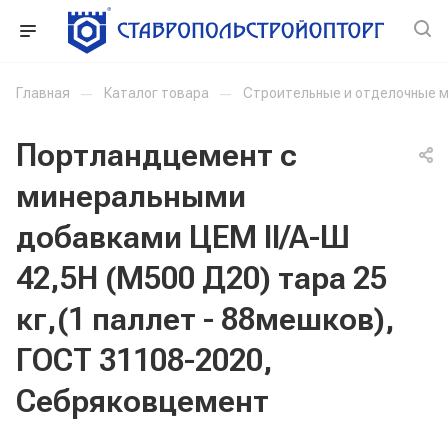
Главная
—
Каталог товара
—
Строительные и отделочные 
Портландцемент с
минеральными
добавками ЦЕМ II/A-Ш
42,5Н (М500 Д20) тара 25
кг,(1 паллет - 88мешков),
ГОСТ 31108-2020,
Себряковцемент