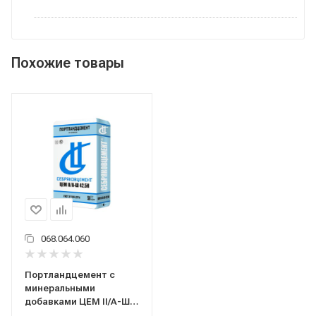
Похожие товары
068.064.060
Портландцемент с
минеральными
добавками ЦЕМ II/A-Ш
42,5Н (М500 Д20) тара 50