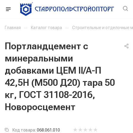
Главная
—
Каталог товара
—
Строительные и отделочные 
Портландцемент с
минеральными
добавками ЦЕМ II/A-П
42,5Н (М500 Д20) тара 50
кг, ГОСТ 31108-2016,
Новоросцемент
Код товара:
068.061.010