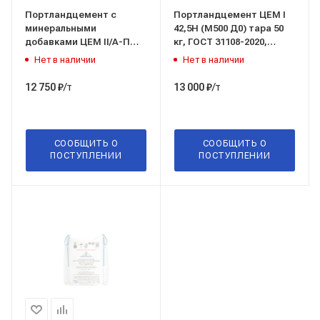
Портландцемент с
Портландцемент ЦЕМ I
минеральными
42,5Н (М500 Д0) тара 50
добавками ЦЕМ II/A-П
кг, ГОСТ 31108-2020,
42,5Н (М500 Д20) тара 50
Новоросцемент
Нет в наличии
Нет в наличии
кг, ГОСТ 31108-2016,
Новоросцемент
/т
/т
12 750
₽
13 000
₽
СООБЩИТЬ О
СООБЩИТЬ О
ПОСТУПЛЕНИИ
ПОСТУПЛЕНИИ