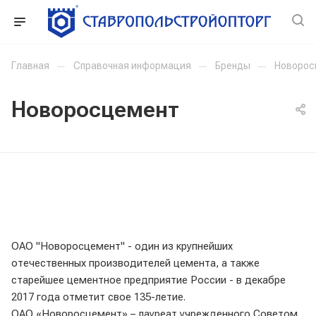
Главная
—
Справочная информация
—
Бренды
—
Новорос
Новоросцемент
ОАО "Новоросцемент" - один из крупнейших
отечественных производителей цемента, а также
старейшее цементное предприятие России - в декабре
2017 года отметит свое 135-летие.
ОАО «Новоросцемент» – лауреат учрежденного Советом