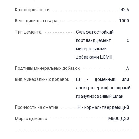
Класс прочности
42.5
Вес единицы товара, кг
1000
Тип цемента
Сульфатостойкий
портландцемент с
минеральными
добавками ЦЕМ II
Подтипы минеральных добавок
A
Вид минеральных добавок
Ш - доменный или
электротермофосфорный
гранулированный шлак
Прочность на сжатие
Н - нормальтвердеющий
Марка цемента
М500 Д20