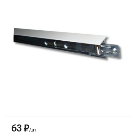
63 ₽
/шт