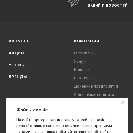
акций и новостей
КАТАЛОГ
КОМПАНИЯ
АКЦИИ
О компании
Услуги
УСЛУГИ
Новости
БРЕНДЫ
Партнеры
Дочерние предприятия
Социальная политика
компании
Охрана труда
Файлы cookie
Вакансии
На сайте optorg.ru мы используем файлы cookie,
Реквизиты
разработанные нашими специалистами и третьими
лицами, для анализа событий на нашем веб-сайте,