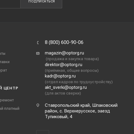
ПОДПИСАТЬСЯ
8 (800) 600-90-06
magazin@optorg.ru
аты
(продажа и закупка товара)
тавки
direktor@optorg.ru
врат
(приёмная, общие вопросы)
kadr@optorg.ru
(отдел кадров по трудоустройству)
akt_sverki@optorg.ru
Й ЦЕНТР
(для актов сверки)
 ремонт
Ставропольский край, Шпаковский
ый платный
район, с. Верхнерусское, заезд
Тупиковый, 4