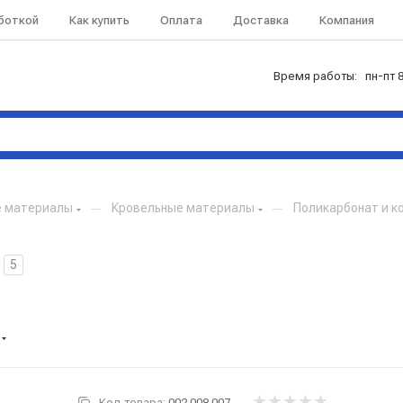
аботкой
Как купить
Оплата
Доставка
Компания
Время работы: пн-пт 8
е материалы
—
Кровельные материалы
—
Поликарбонат и 
5
Код товара:
002.008.007