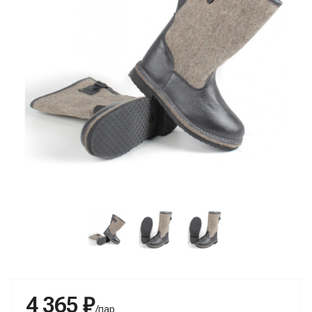
4 365 ₽
/пар