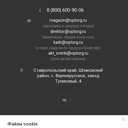
8 (800) 600-90-06
magazin@optorg.ru
(продажа и закупка товара)
direktor@optorg.ru
(приёмная, общие вопросы)
kadr@optorg.ru
(отдел кадров по трудоустройству)
akt_sverki@optorg.ru
(для актов сверки)
Ставропольский край, Шпаковский
район, с. Верхнерусское, заезд
Тупиковый, 4
Файлы cookie