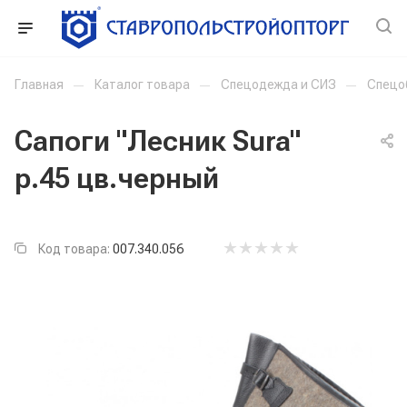
Главная
—
Каталог товара
—
Спецодежда и СИЗ
—
Спецо
Сапоги "Лесник Sura"
р.45 цв.черный
Код товара:
007.340.056