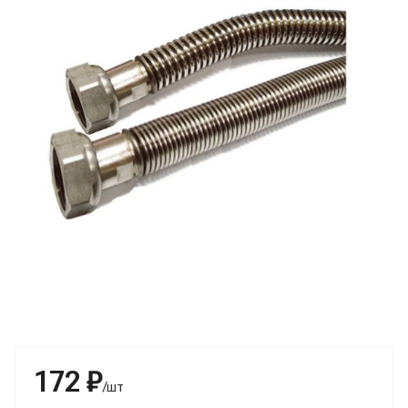
172 ₽
/шт