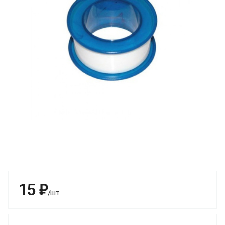
15 ₽
/шт