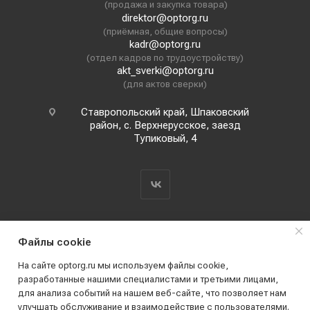
(продажа и закупка товара)
direktor@optorg.ru
(приёмная, общие вопросы)
kadr@optorg.ru
(отдел кадров по трудоустройству)
akt_sverki@optorg.ru
(для актов сверки)
Ставропольский край, Шпаковский
район, с. Верхнерусское, заезд
Тупиковый, 4
Файлы cookie
На сайте optorg.ru мы используем файлы cookie,
разработанные нашими специалистами и третьими лицами,
для анализа событий на нашем веб-сайте, что позволяет нам
2019 - 2026 © АО КПК "Ставропольстройопторг"
улучшать обслуживание и взаимодействие с пользователями.
Все права защищены