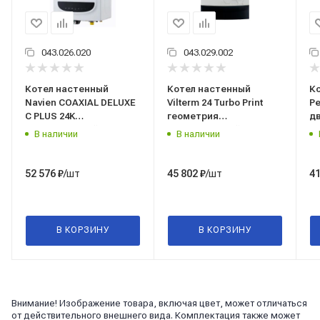
043.026.020
043.029.002
Котел настенный
Котел настенный
К
Navien COAXIAL DELUXE
Vilterm 24 Turbo Print
Ре
С PLUS 24K
геометрия
д
двухконтурный с
двухконтурный с
з
В наличии
В наличии
закрытой камерой
закрытой камерой
/шт
/шт
52 576
₽
45 802
₽
41
В КОРЗИНУ
В КОРЗИНУ
Внимание! Изображение товара, включая цвет, может отличаться
от действительного внешнего вида. Комплектация также может