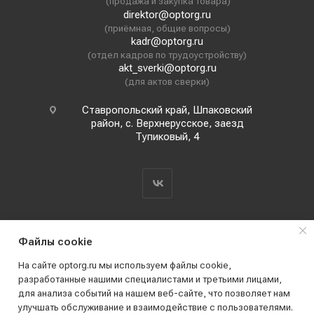
(продажа и закупка товара)
direktor@optorg.ru
(приёмная, общие вопросы)
kadr@optorg.ru
(отдел кадров по трудоустройству)
akt_sverki@optorg.ru
(для актов сверки)
Ставропольский край, Шпаковский
район, с. Верхнерусское, заезд
Тупиковый, 4
Файлы cookie
На сайте optorg.ru мы используем файлы cookie,
разработанные нашими специалистами и третьими лицами,
для анализа событий на нашем веб-сайте, что позволяет нам
2019 - 2026 © АО КПК "Ставропольстройопторг"
улучшать обслуживание и взаимодействие с пользователями.
Все права защищены