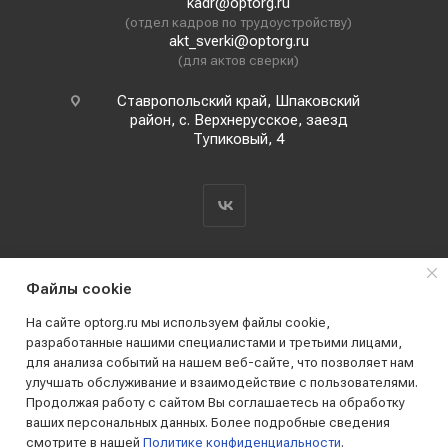
kadr@optorg.ru
(отдел кадров по трудоустройству)
akt_sverki@optorg.ru
(для актов сверки)
Ставропольский край, Шпаковский
район, с. Верхнерусское, заезд
Тупиковый, 4
Файлы cookie
На сайте optorg.ru мы используем файлы cookie,
разработанные нашими специалистами и третьими лицами,
для анализа событий на нашем веб-сайте, что позволяет нам
2019 - 2026 © АО КПК "Ставропольстройопторг"
улучшать обслуживание и взаимодействие с пользователями.
Все права защищены
Продолжая работу с сайтом Вы соглашаетесь на обработку
ваших персональных данных. Более подробные сведения
смотрите в нашей
Политике конфиденциальности
.