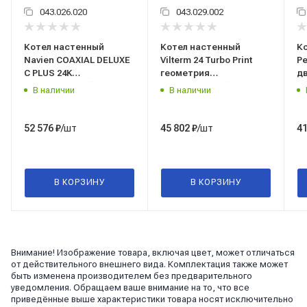
043.026.020
043.029.002
Котел настенный
Котел настенный
К
Navien COAXIAL DELUXE
Vilterm 24 Turbo Print
Ре
С PLUS 24K
геометрия
д
двухконтурный с
двухконтурный с
з
В наличии
В наличии
закрытой камерой
закрытой камерой
/шт
/шт
52 576
₽
45 802
₽
41
В КОРЗИНУ
В КОРЗИНУ
Внимание! Изображение товара, включая цвет, может отличаться
от действительного внешнего вида. Комплектация также может
быть изменена производителем без предварительного
уведомления. Обращаем ваше внимание на то, что все
приведённые выше характеристики товара носят исключительно