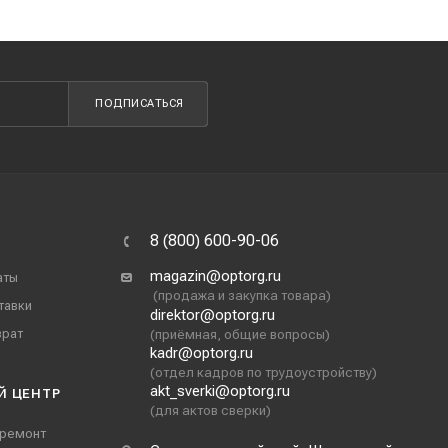
ПОДПИСАТЬСЯ
8 (800) 600-90-06
magazin@optorg.ru
аты
(продажа и закупка товара)
тавки
direktor@optorg.ru
врат
(приёмная, общие вопросы)
kadr@optorg.ru
(отдел кадров по трудоустройству)
akt_sverki@optorg.ru
Й ЦЕНТР
(для актов сверки)
 ремонт