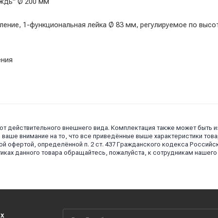
ждь" Ø 200 мм
пление, 1-функциональная лейка Ø 83 мм, регулируемое по высо
ения
 от действительного внешнего вида. Комплектация также может быть 
аше внимание на то, что все приведённые выше характеристики това
й офертой, определённой п. 2 ст. 437 Гражданского кодекса Российс
иках данного товара обращайтесь, пожалуйста, к сотрудникам нашего
их