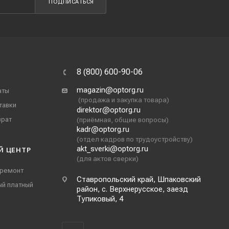
ПОДПИСАТЬСЯ
8 (800) 600-90-06
magazin@optorg.ru
аты
(продажа и закупка товара)
тавки
direktor@optorg.ru
врат
(приёмная, общие вопросы)
kadr@optorg.ru
(отдел кадров по трудоустройству)
akt_sverki@optorg.ru
Й ЦЕНТР
(для актов сверки)
 ремонт
Ставропольский край, Шпаковский
ый платный
район, с. Верхнерусское, заезд
Тупиковый, 4