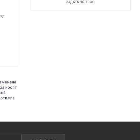
ЗАДАТЬ ВОПРОС
те
изменена
ра носят
кой
 отдела