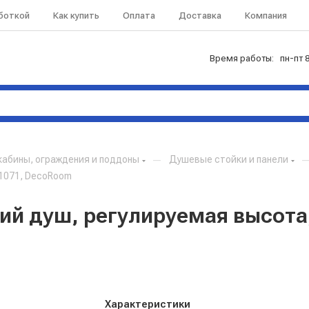
аботкой
Как купить
Оплата
Доставка
Компания
Время работы: пн-пт 8
абины, ограждения и поддоны
—
Душевые стойки и панели
21071, DecoRoom
ий душ, регулируемая высота
Характеристики