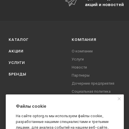
акций и новостей
КАТАЛОГ
КОМПАНИЯ
АКЦИИ
О компании
Услуги
УСЛУГИ
Новости
БРЕНДЫ
Партнеры
Дочерние предприятия
Социальная политика
компании
Охрана труда
Файлы cookie
Вакансии
На сайте optorg.ru мы используем файлы cookie,
Реквизиты
разработанные нашими специалистами и третьими
лицами, для анализа событий на нашем веб-сайте,