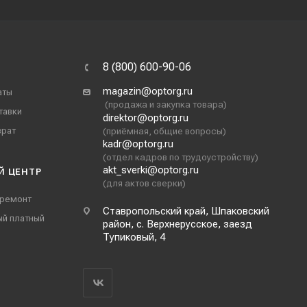
8 (800) 600-90-06
magazin@optorg.ru
аты
(продажа и закупка товара)
тавки
direktor@optorg.ru
врат
(приёмная, общие вопросы)
kadr@optorg.ru
(отдел кадров по трудоустройству)
akt_sverki@optorg.ru
Й ЦЕНТР
(для актов сверки)
 ремонт
Ставропольский край, Шпаковский
ый платный
район, с. Верхнерусское, заезд
Тупиковый, 4