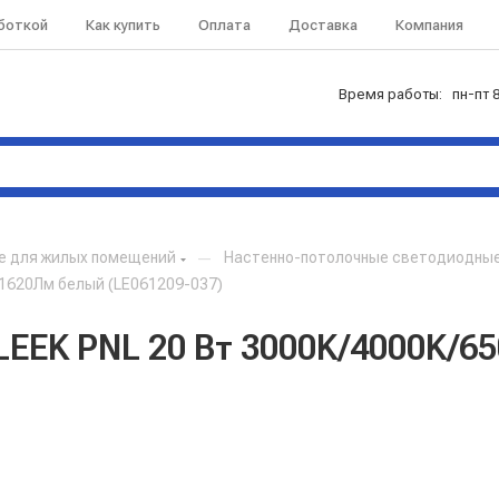
аботкой
Как купить
Оплата
Доставка
Компания
Время работы: пн-пт 8
е для жилых помещений
—
Настенно-потолочные светодиодные
 1620Лм белый (LE061209-037)
EEK PNL 20 Вт 3000K/4000K/6