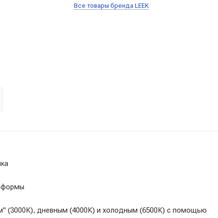
Все товары бренда LEEK
ика
тформы
" (3000К), дневным (4000К) и холодным (6500К) с помощью