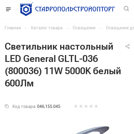
Главная
—
Каталог товара
—
Освещение
—
Освещение д
Светильник настольный
LED General GLTL-036
(800036) 11W 5000K белый
600Лм
Код товара:
046.155.045