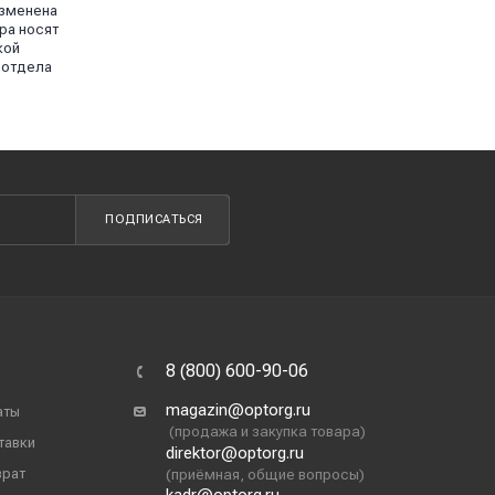
изменена
ра носят
кой
 отдела
ПОДПИСАТЬСЯ
8 (800) 600-90-06
magazin@optorg.ru
аты
(продажа и закупка товара)
тавки
direktor@optorg.ru
врат
(приёмная, общие вопросы)