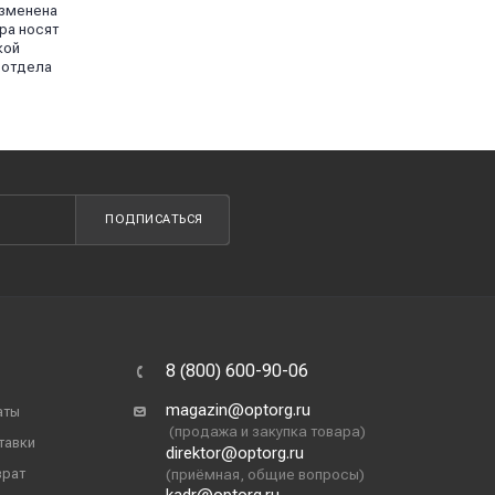
изменена
ра носят
кой
 отдела
ПОДПИСАТЬСЯ
8 (800) 600-90-06
magazin@optorg.ru
аты
(продажа и закупка товара)
тавки
direktor@optorg.ru
врат
(приёмная, общие вопросы)