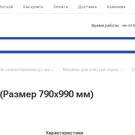
аботкой
Как купить
Оплата
Доставка
Компания
Время работы: пн-пт 8
ля сельхозпроизводства
—
Машины для очистки зерна
—
З
(Размер 790х990 мм)
Характеристики