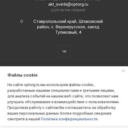
akt_sverki@optorg.ru
(для актов сверки)
Ставропольский край, Шпаковский
район, с. Верхнерусское, заезд
Тупиковый, 4
Файлы cookie
На сайте optorg.ru мы используем файлы cookie,
разработанные нашими специалистами и третьими лицами,
для анализа событий на нашем веб-сайте, что позволяет нам
2019 - 2026 © АО КПК "Ставропольстройопторг"
улучшать обслуживание и взаимодействие с пользователями.
Все права защищены
Продолжая работу с сайтом Вы соглашаетесь на обработку
ваших персональных данных. Более подробные сведения
смотрите в нашей
Политике конфиденциальности
.