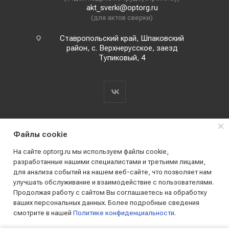
akt_sverki@optorg.ru
(для актов сверки)
Ставропольский край, Шпаковский
район, с. Верхнерусское, заезд
Тупиковый, 4
Файлы cookie
На сайте optorg.ru мы используем файлы cookie,
разработанные нашими специалистами и третьими лицами,
для анализа событий на нашем веб-сайте, что позволяет нам
2019 - 2026 © АО КПК "Ставропольстройопторг"
улучшать обслуживание и взаимодействие с пользователями.
Все права защищены
Продолжая работу с сайтом Вы соглашаетесь на обработку
ваших персональных данных. Более подробные сведения
смотрите в нашей
Политике конфиденциальности
.