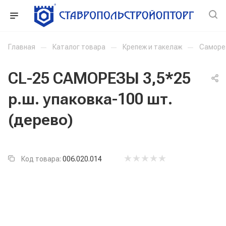
Главная
—
Каталог товара
—
Крепеж и такелаж
—
Саморе
CL-25 САМОРЕЗЫ 3,5*25
р.ш. упаковка-100 шт.
(дерево)
Код товара:
006.020.014