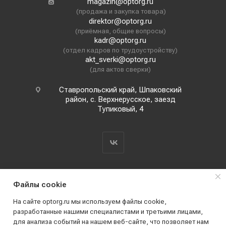
magazin@optorg.ru
(продажа и закупка товара)
direktor@optorg.ru
(приёмная, общие вопросы)
kadr@optorg.ru
(отдел кадров по трудоустройству)
akt_sverki@optorg.ru
(для актов сверки)
Ставропольский край, Шпаковский
район, с. Верхнерусское, заезд
Тупиковый, 4
Файлы cookie
На сайте optorg.ru мы используем файлы cookie,
разработанные нашими специалистами и третьими лицами,
для анализа событий на нашем веб-сайте, что позволяет нам
2019 - 2026 © АО КПК "Ставропольстройопторг"