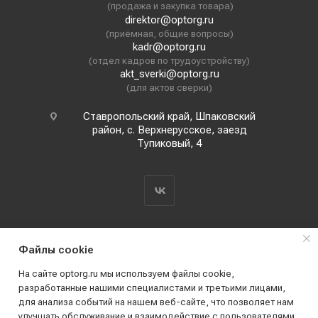
(продажа и закупка товара)
direktor@optorg.ru
(приёмная, общие вопросы)
kadr@optorg.ru
(отдел кадров по трудоустройству)
akt_sverki@optorg.ru
(для актов сверки)
Ставропольский край, Шпаковский
район, с. Верхнерусское, заезд
Тупиковый, 4
Файлы cookie
На сайте optorg.ru мы используем файлы cookie,
разработанные нашими специалистами и третьими лицами,
для анализа событий на нашем веб-сайте, что позволяет нам
2019 - 2026 © АО КПК "Ставропольстройопторг"
улучшать обслуживание и взаимодействие с пользователями.