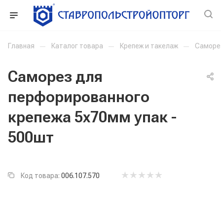
Главная
—
Каталог товара
—
Крепеж и такелаж
—
Саморе
Саморез для
перфорированного
крепежа 5х70мм упак -
500шт
Код товара:
006.107.570